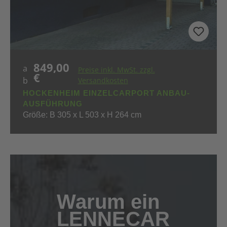
849,00
Regulärer Preis:
a
Preise inkl. MwSt. zzgl.
€
b
Versandkosten
HOCKENHEIM EINZELCARPORT ANBAU-
AUSFÜHRUNG
Größe: B 305 x L 503 x H 264 cm
Warum ein
LENNECAR