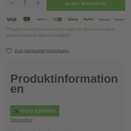
Produkt Anzahl: Gib den gewünschten Wer
In den Warenkorb
**Aufgrund von Neuberechnungen im Warenkorb sind
abweichende Endpreise möglich.
Zum Merkzettel hinzufügen
Produktinformation
en
Menü schließen
Doppeltor