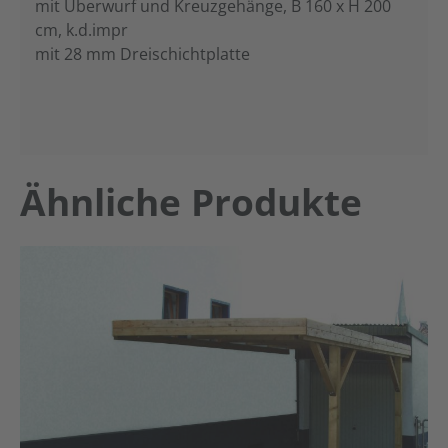
mit Überwurf und Kreuzgehänge, B 160 x H 200
cm, k.d.impr
mit 28 mm Dreischichtplatte
Produktgalerie überspringen
Ähnliche Produkte