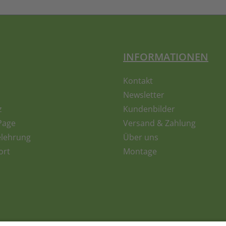
INFORMATIONEN
Kontakt
Newsletter
z
Kundenbilder
Page
Versand & Zahlung
elehrung
Über uns
ort
Montage