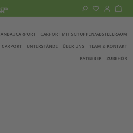
Du hast 0 Prod
Ware
ANBAUCARPORT
CARPORT MIT SCHUPPEN/ABSTELLRAUM
 CARPORT
UNTERSTÄNDE
ÜBER UNS
TEAM & KONTAKT
RATGEBER
ZUBEHÖR