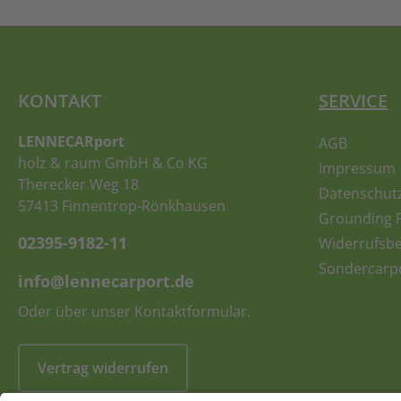
KONTAKT
SERVICE
LENNECARport
AGB
holz & raum GmbH & Co KG
Impressum
Therecker Weg 18
Datenschut
57413 Finnentrop-Rönkhausen
Grounding 
02395-9182-11
Widerrufsb
Sondercarp
info@lennecarport.de
Oder über unser
Kontaktformular
.
Vertrag widerrufen