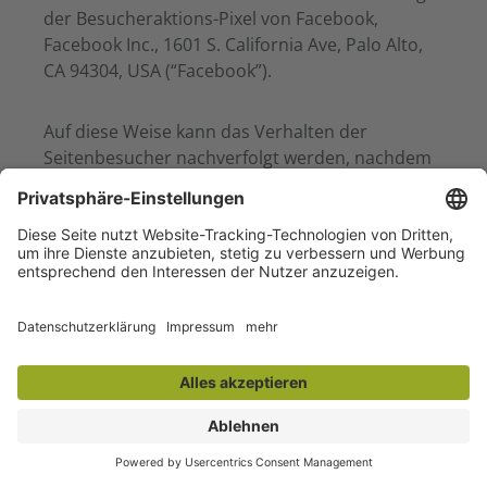
der Besucheraktions-Pixel von Facebook,
Facebook Inc., 1601 S. California Ave, Palo Alto,
CA 94304, USA (“Facebook”).
Auf diese Weise kann das Verhalten der
Seitenbesucher nachverfolgt werden, nachdem
diese durch Klick auf eine Facebook-
Werbeanzeige auf die Website des Anbieters
weitergeleitet wurden.
Die erhobenen Daten sind für die Betreiber
dieser Website anonym, es können von den
Website-Betreibern keine Rückschlüsse auf die
Identität der Nutzer gezogen werden. Die Daten
werden aber von Facebook gespeichert und
verarbeitet, sodass eine Verbindung zum
jeweiligen Nutzerprofil möglich ist und Facebook
die Daten für eigene Werbezwecke,