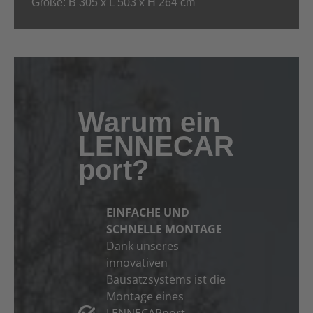
Größe: B 305 x L 503 x H 264 cm
Warum ein
LENNECAR
port?
EINFACHE UND
SCHNELLE MONTAGE
Dank unseres
innovativen
Bausatzsystems ist die
Montage eines
LENNECARport