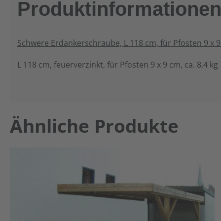
Produktinformatione
Schwere Erdankerschraube, L 118 cm, für Pfosten 9 x 
L 118 cm, feuerverzinkt, für Pfosten 9 x 9 cm, ca. 8,4 kg
Produktgalerie überspringen
Ähnliche Produkte