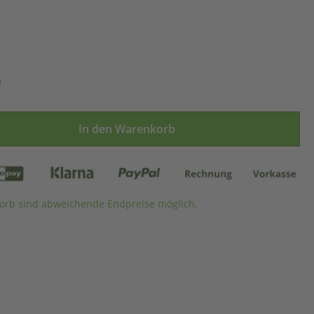
n
ünschten Wert ein oder benutze die Sch
In den Warenkorb
rb sind abweichende Endpreise möglich.