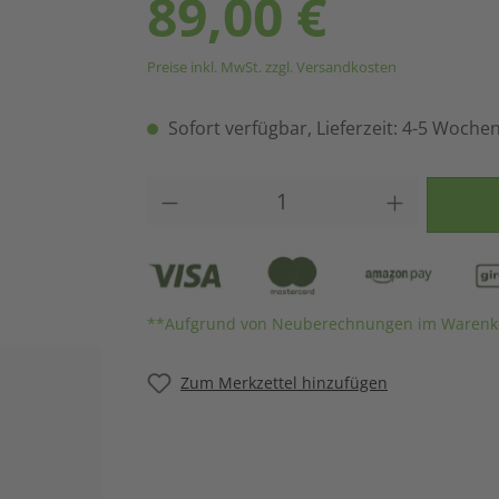
89,00 €
Preise inkl. MwSt. zzgl. Versandkosten
Sofort verfügbar, Lieferzeit: 4-5 Woche
Produkt Anzahl: Gib den gew
**Aufgrund von Neuberechnungen im Warenko
Zum Merkzettel hinzufügen