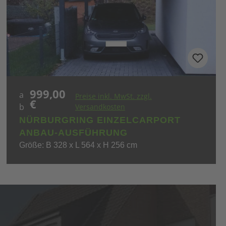
999,00
Regulärer Preis:
a
Preise inkl. MwSt. zzgl.
€
b
Versandkosten
NÜRBURGRING EINZELCARPORT
ANBAU-AUSFÜHRUNG
Größe: B 328 x L 564 x H 256 cm