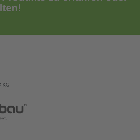
lten!
O KG