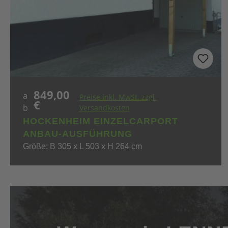
849,00
Regulärer Preis:
a
Preise inkl. MwSt. zzgl.
€
b
Versandkosten
HOCKENHEIM EINZELCARPORT
ANBAU-AUSFÜHRUNG
Größe: B 305 x L 503 x H 264 cm