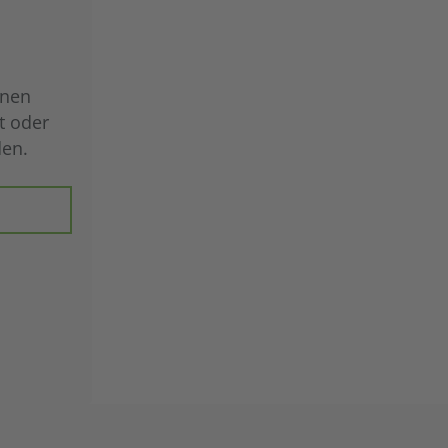
hnen
t oder
den.