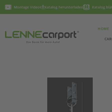
Montage Videos
Katalog herunterladen
Katalog blä
HOME
CAR
Bildergalerie überspringen