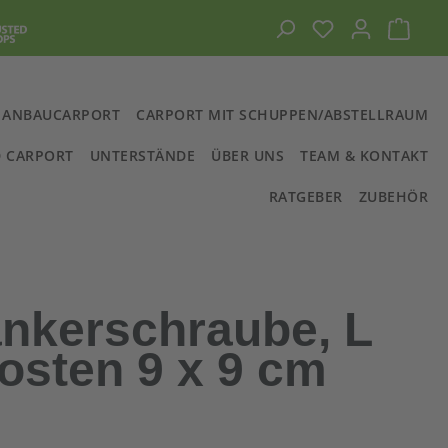
Du hast 0 Prod
Ware
ANBAUCARPORT
CARPORT MIT SCHUPPEN/ABSTELLRAUM
 CARPORT
UNTERSTÄNDE
ÜBER UNS
TEAM & KONTAKT
RATGEBER
ZUBEHÖR
nkerschraube, L
fosten 9 x 9 cm