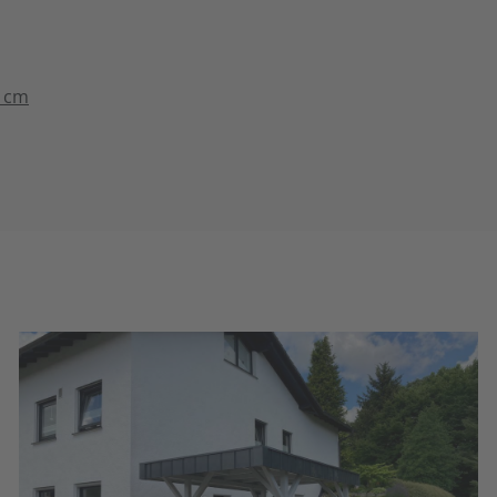
n
9 cm