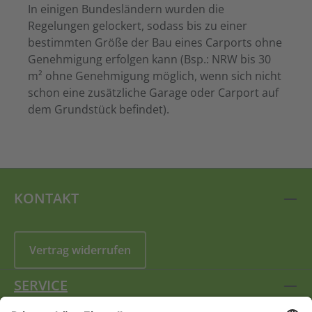
In einigen Bundesländern wurden die
Regelungen gelockert, sodass bis zu einer
bestimmten Größe der Bau eines Carports ohne
Genehmigung erfolgen kann (Bsp.: NRW bis 30
m² ohne Genehmigung möglich, wenn sich nicht
schon eine zusätzliche Garage oder Carport auf
dem Grundstück befindet).
KONTAKT
Vertrag widerrufen
SERVICE